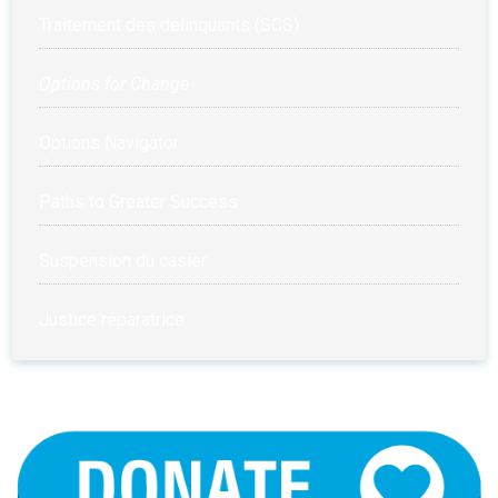
Traitement des délinquants (SCS)
Options for Change
Options Navigator
Paths to Greater Success
Suspension du casier
Justice réparatrice