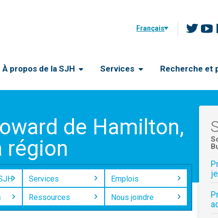
Français
À propos de la SJH
Services
Recherche et p
oward de Hamilton,
S
S
a région
Bu
P
j
 SJH
Services
Emplois
P
s
Ressources
Nous joindre
a