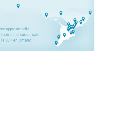
eux approximatifs
 toutes les succursales
 la SJH en Ontario