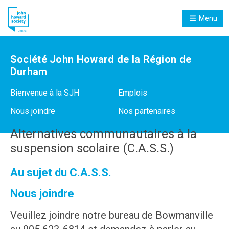
Menu
Société John Howard de la Région de
Durham
Bienvenue à la SJH
Emplois
Nous joindre
Nos partenaires
Alternatives communautaires à la
suspension scolaire (C.A.S.S.)
Au sujet du C.A.S.S.
Nous joindre
Veuillez joindre notre bureau de Bowmanville